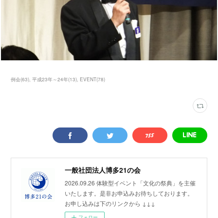
例会
(
63
)
平成23年～24年
(
13
)
EVENT
(
78
)
一般社団法人博多21の会
2026.09.26 体験型イベント「文化の祭典」を主催
いたします。是非お申込みお待ちしております。
お申し込みは下のリンクから ↓↓↓
フォロー