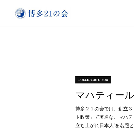
2014.08.06 09:00
博多２１の会では、創立３
ト政策」で著名な、マハテ
立ち上がれ日本人’を名題