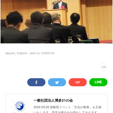
例会
(
63
)
平成25年～26年
(
12
)
EVENT
(
78
)
一般社団法人博多21の会
2026.09.26 体験型イベント「文化の祭典」を主催
いたします。是非お申込みお待ちしております。