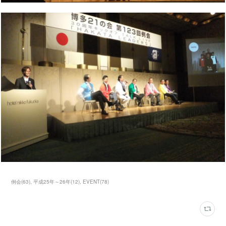
例会
(
63
)
平成25年～26年
(
12
)
EVENT
(
78
)