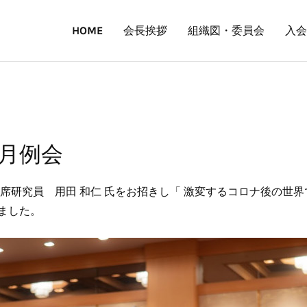
HOME
会長挨拶
組織図・委員会
入会
8月例会
上席研究員 用田 和仁 氏をお招きし「 激変するコロナ後の世
ました。